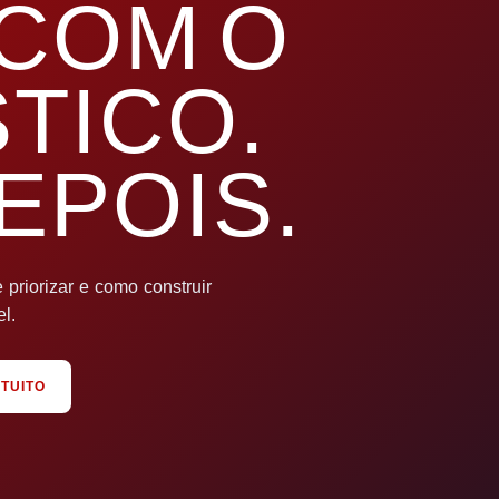
COM O
TICO.
EPOIS.
priorizar e como construir
l.
TUITO