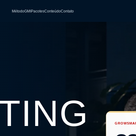
Método
GMI
Pacotes
Conteúdo
Contato
TING
GROWSMAR