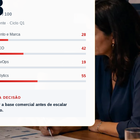
8
/ 100
nte · Ciclo Q1
28
nto e Marca
42
SEO
19
evOps
55
ytics
A DECISÃO
r a base comercial antes de escalar
o.