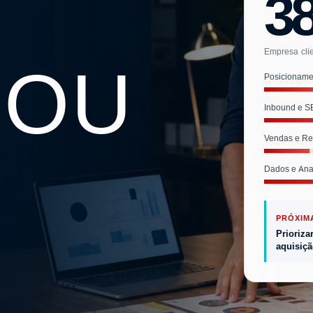
3
Empresa clie
 OU
Posicioname
Inbound e 
Vendas e R
Dados e Anal
PRÓXIM
Prioriza
aquisiçã