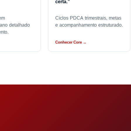
certa.”
 em
Ciclos PDCA trimestrais, metas
lano detalhado
e acompanhamento estruturado.
nto.
Conhecer Core →