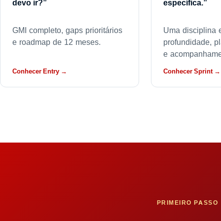
devo ir?”
específica.”
GMI completo, gaps prioritários
Uma disciplina
e roadmap de 12 meses.
profundidade, p
e acompanhame
Conhecer Entry →
Conhecer Sprint →
PRIMEIRO PASSO