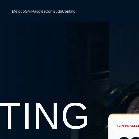
Método
GMI
Pacotes
Conteúdo
Contato
TING
GROWSMAR