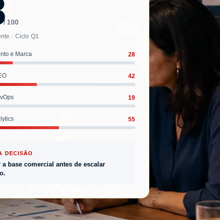
8
/ 100
nte · Ciclo Q1
28
nto e Marca
42
SEO
19
evOps
55
ytics
A DECISÃO
r a base comercial antes de escalar
o.