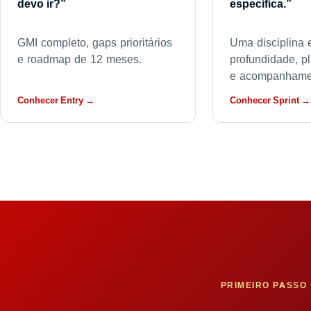
devo ir?”
específica.”
GMI completo, gaps prioritários
Uma disciplina
e roadmap de 12 meses.
profundidade, p
e acompanhame
Conhecer Entry →
Conhecer Sprint →
PRIMEIRO PASSO