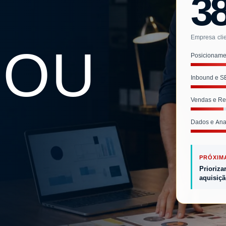
3
Empresa clie
 OU
Posicioname
Inbound e 
Vendas e R
Dados e Anal
PRÓXIM
Prioriza
aquisiçã