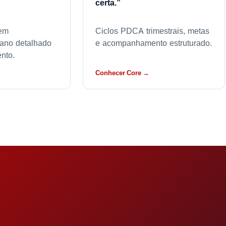
certa.”
 em
Ciclos PDCA trimestrais, metas
lano detalhado
e acompanhamento estruturado.
nto.
Conhecer Core →