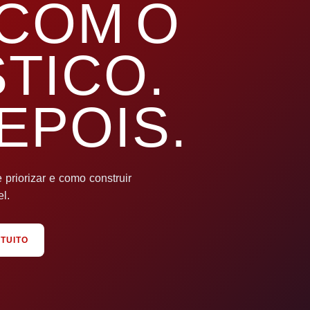
COM O
TICO.
EPOIS.
priorizar e como construir
l.
TUITO