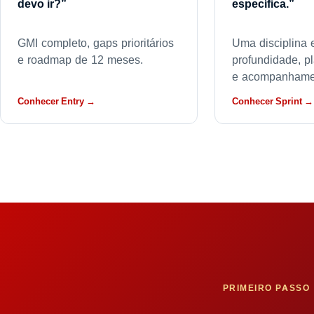
devo ir?”
específica.”
GMI completo, gaps prioritários
Uma disciplina
e roadmap de 12 meses.
profundidade, p
e acompanhame
Conhecer Entry →
Conhecer Sprint →
PRIMEIRO PASSO