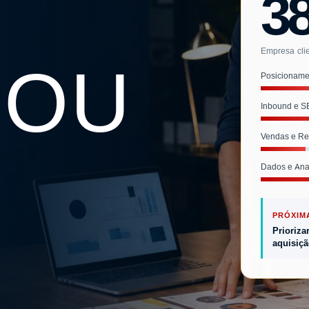
3
Empresa clie
 OU
Posicioname
Inbound e 
Vendas e R
Dados e Anal
PRÓXIM
Prioriza
aquisiçã