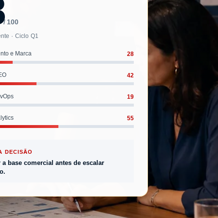
8
/ 100
nte · Ciclo Q1
28
nto e Marca
42
SEO
19
evOps
55
ytics
A DECISÃO
r a base comercial antes de escalar
o.