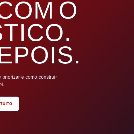
COM O
TICO.
EPOIS.
priorizar e como construir
l.
TUITO