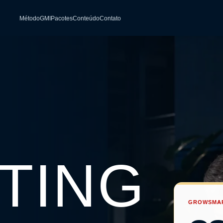
Método
GMI
Pacotes
Conteúdo
Contato
TING
GROWSMAR