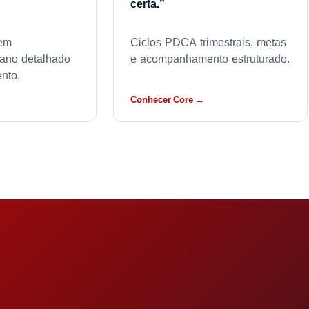
certa.”
 em
Ciclos PDCA trimestrais, metas
lano detalhado
e acompanhamento estruturado.
nto.
Conhecer Core →