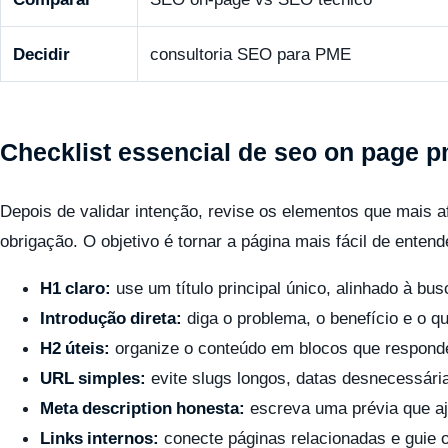
Decidir
consultoria SEO para PME
Checklist essencial de seo on page 
Depois de validar intenção, revise os elementos que mais 
obrigação. O objetivo é tornar a página mais fácil de enten
H1 claro:
use um título principal único, alinhado à bu
Introdução direta:
diga o problema, o benefício e o qu
H2 úteis:
organize o conteúdo em blocos que respond
URL simples:
evite slugs longos, datas desnecessári
Meta description honesta:
escreva uma prévia que aju
Links internos:
conecte páginas relacionadas e guie 