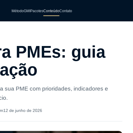
Método
GMI
Pacotes
Conteúdo
Contato
a PMEs: guia
zação
a sua PME com prioridades, indicadores e
io.
em
12 de junho de 2026