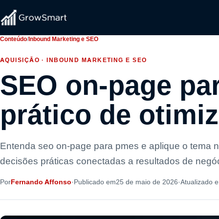
Conteúdo
/
Inbound Marketing e SEO
AQUISIÇÃO · INBOUND MARKETING E SEO
SEO on-page par
prático de otimi
Entenda seo on-page para pmes e aplique o tema n
decisões práticas conectadas a resultados de negóc
Por
Fernando Affonso
·
Publicado em
25 de maio de 2026
·
Atualizado 